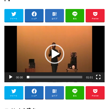
ツイート
シェア
はてブ
送る
Pocket
動
画
プ
レ
ー
ヤ
ー
00:00
01:01
ツイート
シェア
はてブ
送る
Pocket