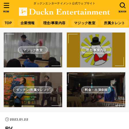
ダックンエンターテイメント公式ウェブサイト
MENU
SEARCH
TOP
企業情報
理念/事業内容
マジック教室
所属タレント
マジック教室
理念/事業内容
ダックン/所属タレント
料金・出演依頼
2023.01.22
PV