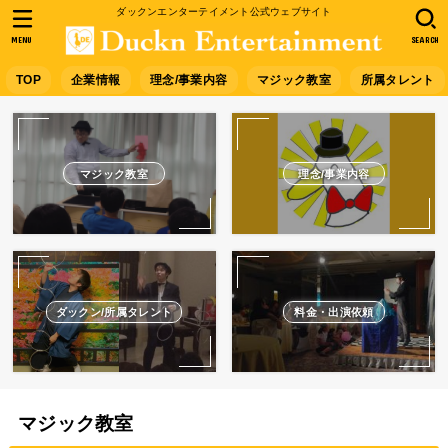
ダックンエンターテイメント公式ウェブサイト
MENU
SEARCH
TOP
企業情報
理念/事業内容
マジック教室
所属タレント
マジック教室
理念/事業内容
ダックン/所属タレント
料金・出演依頼
マジック教室