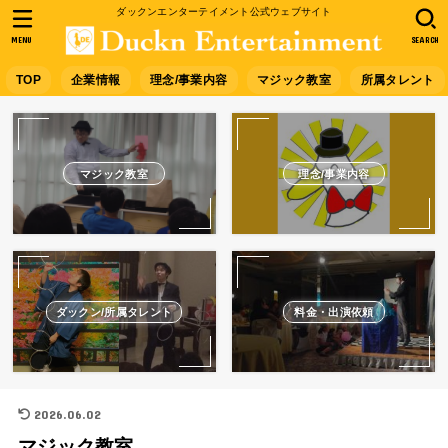
ダックンエンターテイメント公式ウェブサイト
MENU
SEARCH
TOP
企業情報
理念/事業内容
マジック教室
所属タレント
マジック教室
理念/事業内容
ダックン/所属タレント
料金・出演依頼
2026.06.02
マジック教室