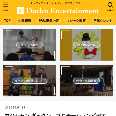
ダックンエンターテイメント公式ウェブサイト
MENU
SEARCH
TOP
企業情報
理念/事業内容
マジック教室
所属タレント
マジック教室
理念/事業内容
ダックン/所属タレント
料金・出演依頼
2023.01.22
マジシャン ダックン プロモーションビデオ