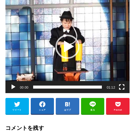
動
画
プ
レ
ー
ヤ
ー
00:00
01:12
ツイート
シェア
はてブ
送る
Pocket
コメントを残す