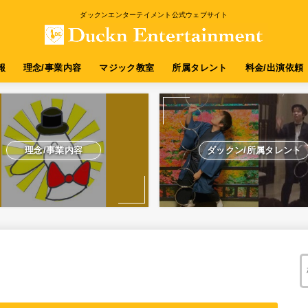
ダックンエンターテイメント公式ウェブサイト
報
理念/事業内容
マジック教室
所属タレント
料金/出演依頼
理念/事業内容
ダックン/所属タレント