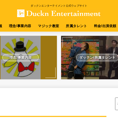
ダックンエンターテイメント公式ウェブサイト
報
理念/事業内容
マジック教室
所属タレント
料金/出演依頼
理念/事業内容
ダックン/所属タレント